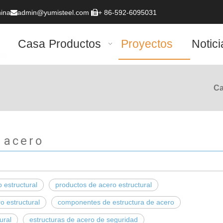
hina
admin@yumisteel.com
+ 86-592-6095031


Casa
Productos
Proyectos
Notici
C
e acero
 estructural
productos de acero estructural
o estructural
componentes de estructura de acero
ural
estructuras de acero de seguridad