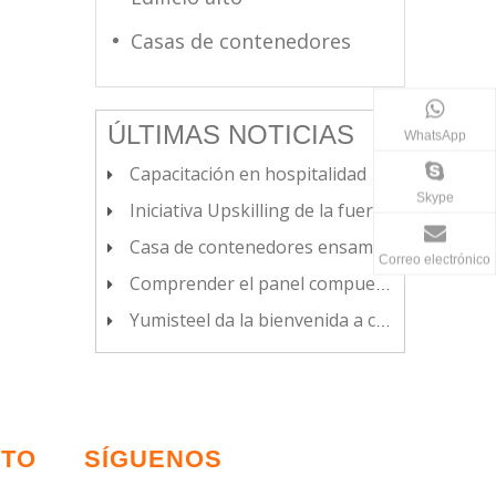
Casas de contenedores
ÚLTIMAS NOTICIAS
WhatsApp
Capacitación en hospitalidad del cliente para equipos
Skype
Iniciativa Upskilling de la fuerza laboral, realiza capacitación especializada en el personal
Casa de contenedores ensamblado rápido, ¿tendencias de ver?
Correo electrónico
Comprender el panel compuesto de la caja costilla PU
Yumisteel da la bienvenida a clientes importantes
CTO
SÍGUENOS